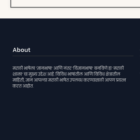
About
मराठी भाषेला ‘ज्ञानभाषा‘ आणि नंतर ‘विज्ञानभाषा‘ बनविणे हा ‘मराठी
शाळा‘ चा मुख्य उद्देश आहे. विविध भाषांतील आणि विविध क्षेत्रातील
माहिती, ज्ञान आपल्या मराठी भाषेत उपलब्ध करण्यासाठी आपण प्रयत्न
करत आहोत.