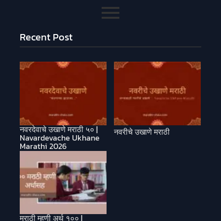
Recent Post
नवरदेवाचे उखाणे मराठी ५० |
नवरीचे उखाणे मराठी
Navardevache Ukhane
Marathi 2026
मराठी म्हणी अर्थ १०० |