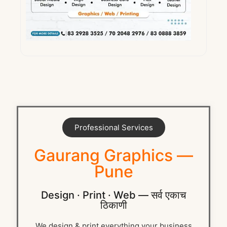
Professional Services
Gaurang Graphics —
Pune
Design · Print · Web — सर्व एकाच
ठिकाणी
We design & print everything your business