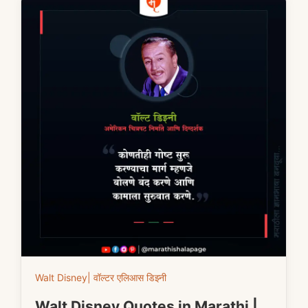
Walt Disney| वॉल्टर एलिआस डिझ्नी
Walt Disney Quotes in Marathi |